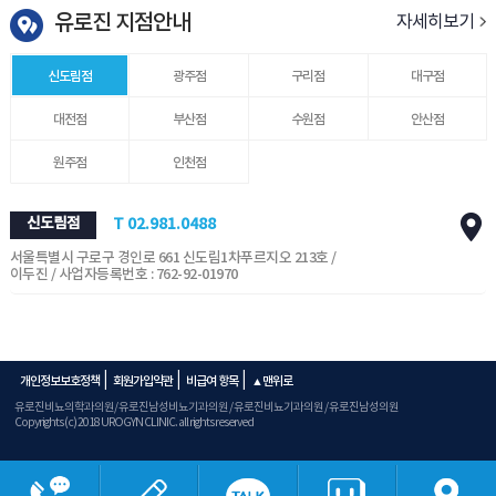
유로진 지점안내
자세히보기
신도림점
광주점
구리점
대구점
대전점
부산점
수원점
안산점
원주점
인천점
신도림점
T 02.981.0488
서울특별시 구로구 경인로 661 신도림1차푸르지오 213호 /
이두진 / 사업자등록번호 : 762-92-01970
|
|
|
개인정보보호정책
회원가입약관
비급여 항목
▲맨위로
유로진비뇨의학과의원/ 유로진남성비뇨기과의원 / 유로진비뇨기과의원 / 유로진남성의원
Copyrights (c) 2018 UROGYN CLINIC. all rights reserved