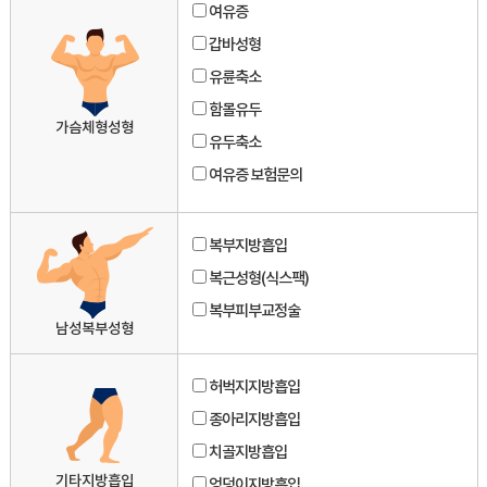
여유증
갑바성형
유륜축소
함몰유두
가슴체형성형
유두축소
여유증 보험문의
복부지방흡입
복근성형(식스팩)
복부피부교정술
남성복부성형
허벅지지방흡입
종아리지방흡입
치골지방흡입
기타지방흡입
엉덩이지방흡입