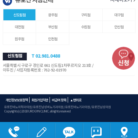
유로진 지점안내
자세히보기
신도림점
광주점
구리점
대구점
대전점
부산점
수원점
안산점
원주점
인천점
신도림점
T 02.981.0488
서울특별시 구로구 경인로 661 신도림1차푸르지오 213호 /
이두진 / 사업자등록번호 : 762-92-01970
|
|
|
개인정보보호정책
회원가입약관
비급여 항목
▲맨위로
유로진비뇨의학과의원/ 유로진남성비뇨기과의원 / 유로진비뇨기과의원 / 유로진남성의원
Copyrights (c) 2018 UROGYN CLINIC. all rights reserved