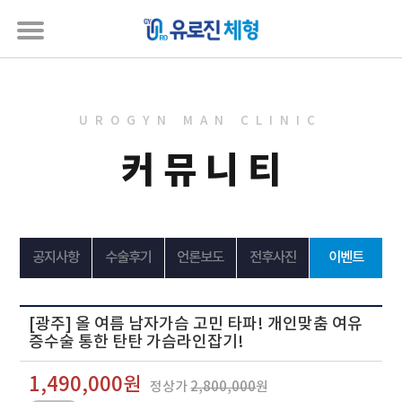
UROGYN MAN CLINIC
커뮤니티
공지사항
수술후기
언론보도
전후사진
이벤트
[광주] 올 여름 남자가슴 고민 타파! 개인맞춤 여유
증수술 통한 탄탄 가슴라인잡기!
1,490,000원
정상가
2,800,000
원