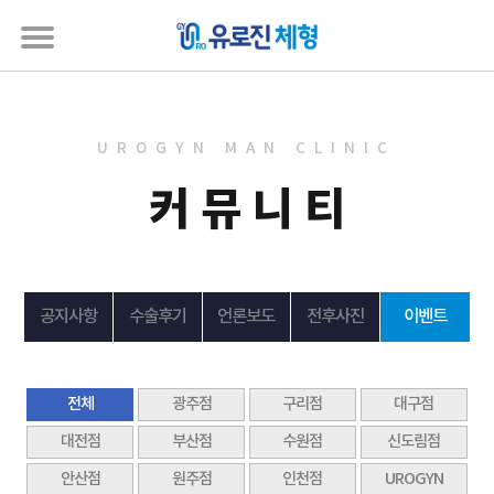
UROGYN MAN CLINIC
커뮤니티
공지사항
수술후기
언론보도
전후사진
이벤트
전체
광주점
구리점
대구점
대전점
부산점
수원점
신도림점
안산점
원주점
인천점
UROGYN