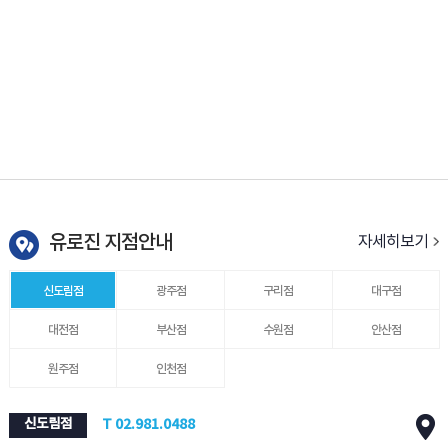
유로진 지점안내
자세히보기
신도림점
광주점
구리점
대구점
대전점
부산점
수원점
안산점
원주점
인천점
신도림점
T 02.981.0488