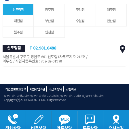
신도림점
광주점
구리점
대구점
대전점
부산점
수원점
안산점
원주점
인천점
신도림점
T 02.981.0488
서울특별시 구로구 경인로 661 신도림1차푸르지오 213호 /
이두진 / 사업자등록번호 : 762-92-01970
|
|
|
개인정보보호정책
회원가입약관
비급여 항목
▲맨위로
유로진비뇨의학과의원/ 유로진남성비뇨기과의원 / 유로진비뇨기과의원 / 유로진남성의원
Copyrights (c) 2018 UROGYN CLINIC. all rights reserved