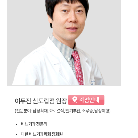
이두진
신도림점 원장
(전문분야 : 남성확대, 요로결석, 발기부전, 조루증, 남성체형)
비뇨기과 전문의
대한 비뇨기과학회 정회원