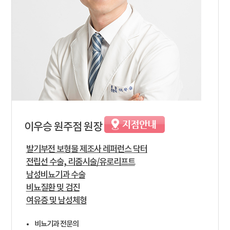
이우승
원주점 원장
발기부전 보형물 제조사 레퍼런스 닥터
전립선 수술, 리줌시술/유로리프트
남성비뇨기과 수술
비뇨질환 및 검진
여유증 및 남성체형
비뇨기과 전문의