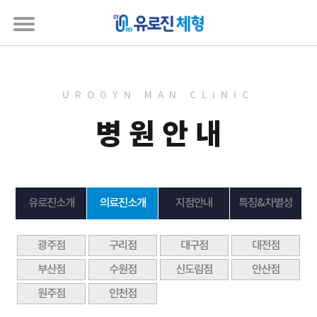
UROGYN MAN CLINIC
병원안내
유로진소개
의료진소개
지점안내
특징&차별성
광주점
구리점
대구점
대전점
부산점
수원점
신도림점
안산점
원주점
인천점