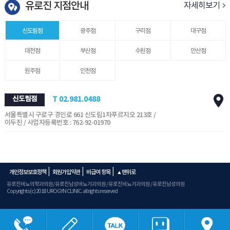
유로진 지점안내
자세히보기
신도림점
광주점
구리점
대구점
대전점
부산점
수원점
안산점
원주점
인천점
신도림점
T 02.981.0488
서울특별시 구로구 경인로 661 신도림1차푸르지오 213호 /
이두진 / 사업자등록번호 : 762-92-01970
|
|
|
개인정보보호정책
회원가입약관
비급여 항목
▲맨위로
유로진비뇨의학과의원/ 유로진남성비뇨기과의원 / 유로진비뇨기과의원 / 유로진남성의원
Copyrights (c) 2018 UROGYN CLINIC. all rights reserved