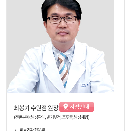
최봉기
수원점 원장
(전문분야 : 남성확대, 발기부전, 조루증, 남성체형)
비뇨기과 전문의