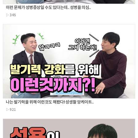
이런 문제가 성병증상일 수도 있다는데.. 성병을 의심..
▷346
나는 발기력을 위해 이런것도 해봤다! 성생활 앙케이트..
▷921