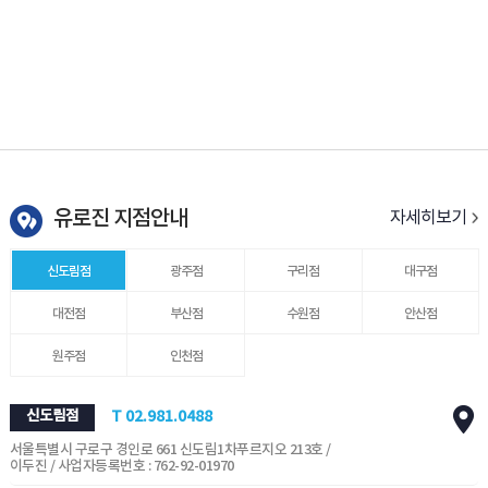
유로진 지점안내
자세히보기
신도림점
광주점
구리점
대구점
대전점
부산점
수원점
안산점
원주점
인천점
신도림점
T 02.981.0488
서울특별시 구로구 경인로 661 신도림1차푸르지오 213호 /
이두진 / 사업자등록번호 : 762-92-01970