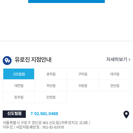
유로진 지점안내
자세히보기
신도림점
광주점
구리점
대구점
대전점
부산점
수원점
안산점
원주점
인천점
신도림점
T 02.981.0488
서울특별시 구로구 경인로 661 신도림1차푸르지오 213호 /
이두진 / 사업자등록번호 : 762-92-01970