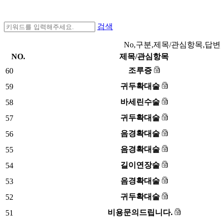
검색
No,구분,제목/관심항목,답변
NO.
제목/관심항목
조루증
60
귀두확대술
59
바세린수술
58
귀두확대술
57
음경확대술
56
음경확대술
55
길이연장술
54
음경확대술
53
귀두확대술
52
비용문의드립니다.
51