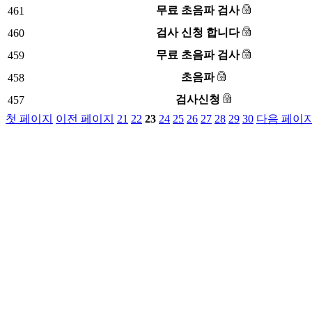
무료 초음파 검사
461
검사 신청 합니다
460
무료 초음파 검사
459
초음파
458
검사신청
457
첫 페이지
이전 페이지
21
22
23
24
25
26
27
28
29
30
다음 페이