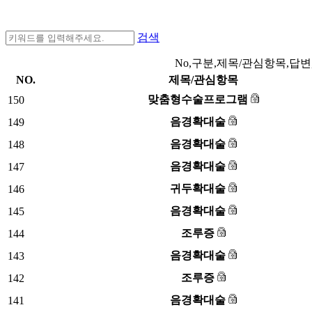
검색
No,구분,제목/관심항목,답변
NO.
제목/관심항목
맞춤형수술프로그램
150
음경확대술
149
음경확대술
148
음경확대술
147
귀두확대술
146
음경확대술
145
조루증
144
음경확대술
143
조루증
142
음경확대술
141